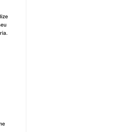
lize
seu
ria.
me