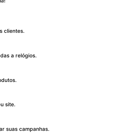
ia!
 clientes.
das a relógios.
odutos.
u site.
rar suas campanhas.