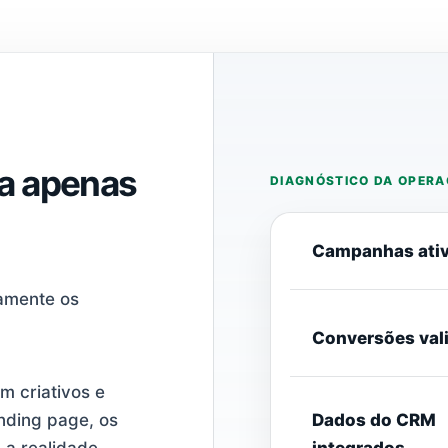
a apenas
Campanhas ati
tamente os
Conversões val
 criativos e
nding page, os
Dados do CRM