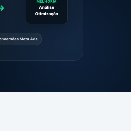
MELHORIA
→
Análise
Otimização
onversões Meta Ads