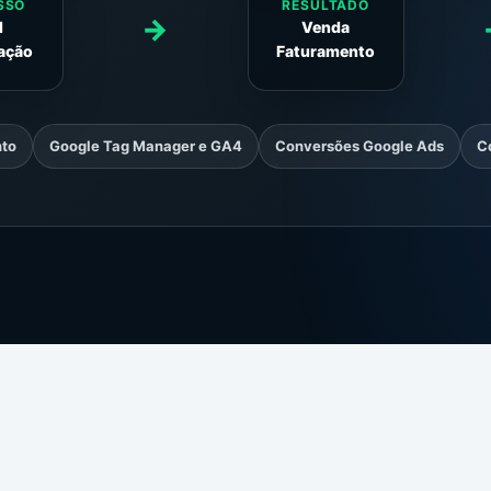
SSO
RESULTADO
→
M
Venda
cação
Faturamento
nto
Google Tag Manager e GA4
Conversões Google Ads
C