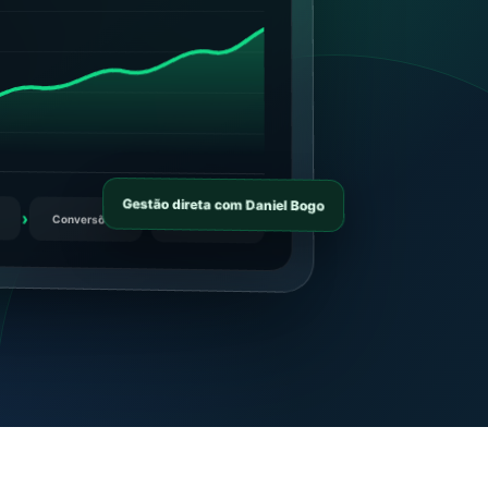
Gestão direta com Daniel Bogo
Conversões
Otimização