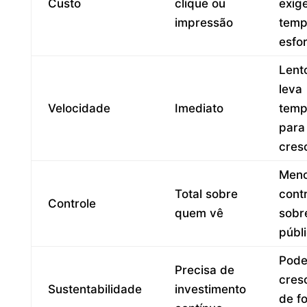
Custo
clique ou
exig
impressão
temp
esfo
Lent
leva
Velocidade
Imediato
tem
para
cres
Men
Total sobre
cont
Controle
quem vê
sobr
públ
Pod
Precisa de
cres
Sustentabilidade
investimento
de f