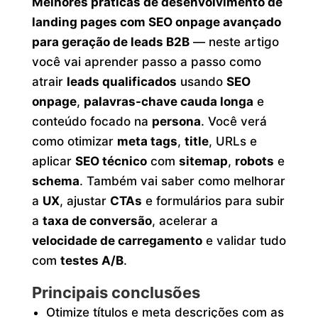
Melhores práticas de desenvolvimento de
landing pages com SEO onpage avançado
para geração de leads B2B
— neste artigo
você vai aprender passo a passo como
atrair
leads qualificados
usando
SEO
onpage
,
palavras-chave cauda longa
e
conteúdo focado na
persona
. Você verá
como otimizar
meta tags
,
title
, URLs e
aplicar
SEO técnico
com
sitemap
,
robots
e
schema
. Também vai saber como melhorar
a
UX
, ajustar
CTAs
e formulários para subir
a
taxa de conversão
, acelerar a
velocidade de carregamento
e validar tudo
com
testes A/B
.
Principais conclusões
Otimize títulos e meta descrições com as