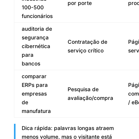
por porte
pro
100-500
funcionários
auditoria de
segurança
Contratação de
Pág
cibernética
serviço crítico
serv
para
bancos
comparar
ERPs para
Pág
Pesquisa de
empresas
com
avaliação/compra
de
/ eB
manufatura
Dica rápida: palavras longas atraem
menos volume, mas o visitante está