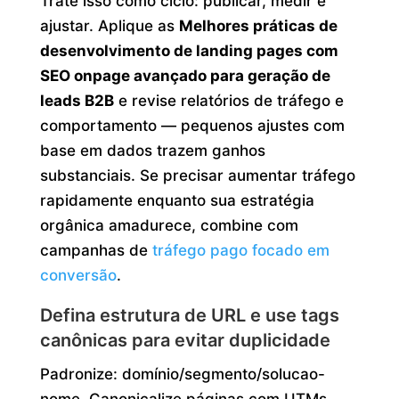
Trate isso como ciclo: publicar, medir e
ajustar. Aplique as
Melhores práticas de
desenvolvimento de landing pages com
SEO onpage avançado para geração de
leads B2B
e revise relatórios de tráfego e
comportamento — pequenos ajustes com
base em dados trazem ganhos
substanciais. Se precisar aumentar tráfego
rapidamente enquanto sua estratégia
orgânica amadurece, combine com
campanhas de
tráfego pago focado em
conversão
.
Defina estrutura de URL e use tags
canônicas para evitar duplicidade
Padronize: domínio/segmento/solucao-
nome. Canonicalize páginas com UTMs,