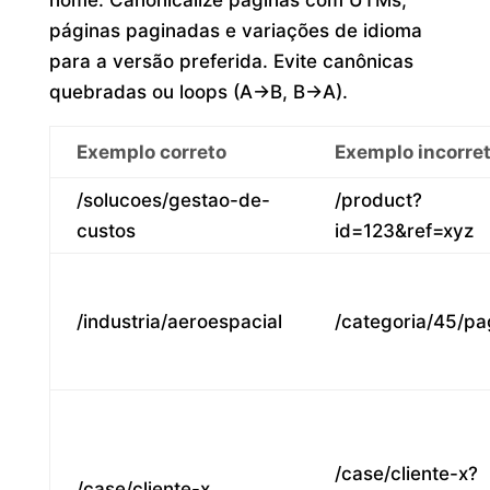
páginas paginadas e variações de idioma
para a versão preferida. Evite canônicas
quebradas ou loops (A→B, B→A).
Exemplo correto
Exemplo incorre
/solucoes/gestao-de-
/product?
custos
id=123&ref=xyz
/industria/aeroespacial
/categoria/45/pa
/case/cliente-x?
/case/cliente-x