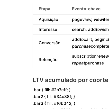
Etapa
Evento-chave
Aquisição
page
view, view
it
Interesse
search, add
to
wishl
add
to
cart, begin
c
Conversão
purchase
complet
subscription
renew
Retenção
repeat
purchase
LTV acumulado por coorte 
.bar { fill: #2b7cff; }
.bar2 { fill: #34c38f; }
.bar3 { fill: #f6b042; }