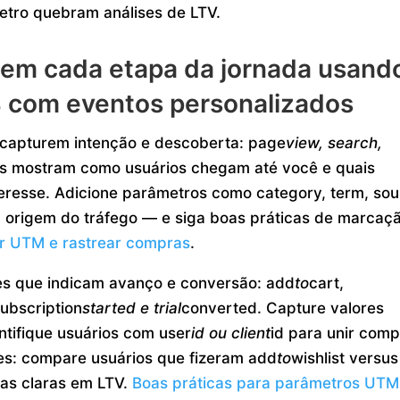
tro quebram análises de LTV.
r em cada etapa da jornada usand
 com eventos personalizados
e capturem intenção e descoberta: page
view, search,
tos mostram como usuários chegam até você e quais
eresse. Adicione parâmetros como category, term, so
 origem do tráfego — e siga boas práticas de marcaç
r UTM e rastrear compras
.
ões que indicam avanço e conversão: add
to
cart,
ubscription
started e trial
converted. Capture valores
ntifique usuários com user
id ou client
id para unir com
les: compare usuários que fizeram add
to
wishlist versus
ças claras em LTV.
Boas práticas para parâmetros UTM