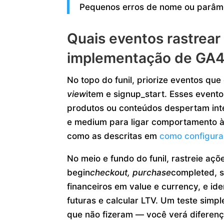
Pequenos erros de nome ou parâme
Quais eventos rastrea
implementação de GA4
No topo do funil, priorize eventos qu
view
item e signup_start. Esses even
produtos ou conteúdos despertam int
e medium para ligar comportamento à
como as descritas em
como configura
No meio e fundo do funil, rastreie aç
begin
checkout, purchase
completed, s
financeiros em value e currency, e ide
futuras e calcular LTV. Um teste simp
que não fizeram — você verá diferen