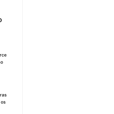
o
urce
ão
pras
 os