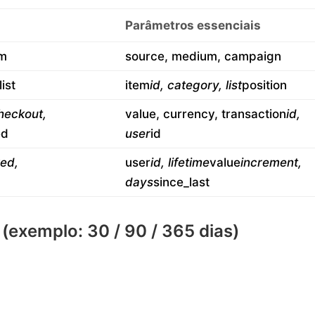
Parâmetros essenciais
em
source, medium, campaign
ist
item
id, category, list
position
heckout,
value, currency, transaction
id,
ed
user
id
ed,
user
id, lifetime
value
increment,
days
since_last
(exemplo: 30 / 90 / 365 dias)