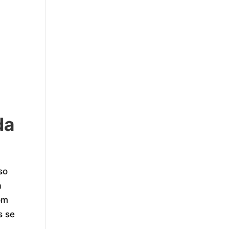
da
so
a
om
s se