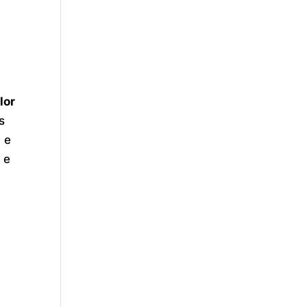
lor
s
 e
 e
.