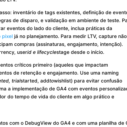
sso: inventário de tags existentes, definição de event
ras de disparo, e validação em ambiente de teste. P
ar eventos do lado do cliente, inclua práticas da
 pixel
já no planejamento. Para medir LTV, capture não
ipam compras (assinaturas, engajamento, intenção).
rrency, user
id e lifecycle
stage desde o início.
ntos críticos primeiro (aqueles que impactam
entos de retenção e engajamento. Use uma naming
ted, trial
started, add
to
wishlist) para evitar confusão
orma a implementação de GA4 com eventos personaliza
or do tempo de vida do cliente em algo prático e
ventos com o DebugView do GA4 e com uma planilha de 