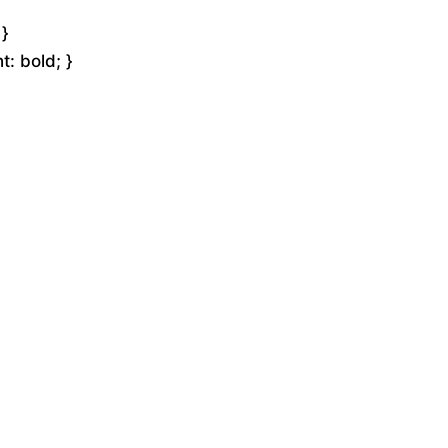
 }
t: bold; }