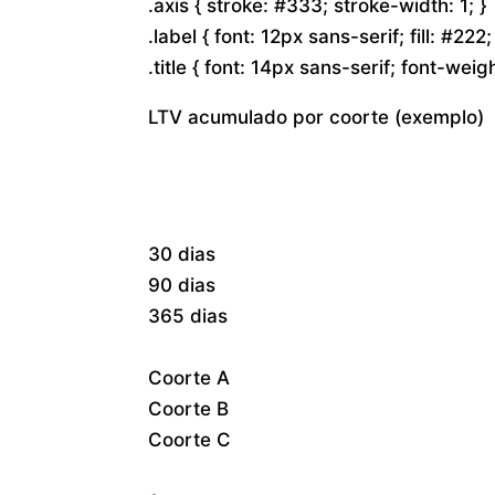
.axis { stroke: #333; stroke-width: 1; }
.label { font: 12px sans-serif; fill: #222;
.title { font: 14px sans-serif; font-weigh
LTV acumulado por coorte (exemplo)
30 dias
90 dias
365 dias
Coorte A
Coorte B
Coorte C